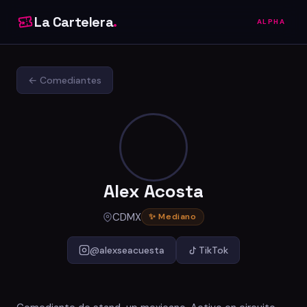
La Cartelera
.
ALPHA
← Comediantes
Alex Acosta
CDMX
✨ Mediano
@alexseacuesta
TikTok