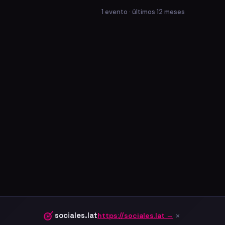
1 evento · últimos 12 meses
×
sociales.lat
https://sociales.lat →