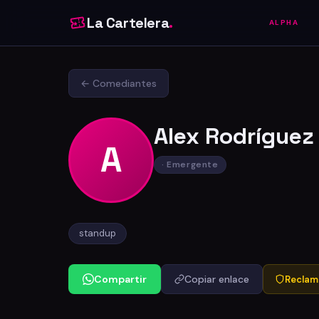
La Cartelera
.
ALPHA
← Comediantes
Alex Rodríguez
A
· Emergente
standup
Compartir
Copiar enlace
Reclama