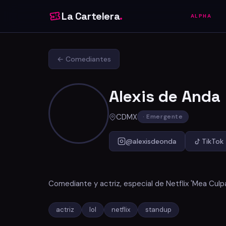
La Cartelera
.
ALPHA
← Comediantes
Alexis de Anda
CDMX
· Emergente
@alexisdeonda
TikTok
Comediante y actriz, especial de Netflix 'Mea Cul
actriz
lol
netflix
standup