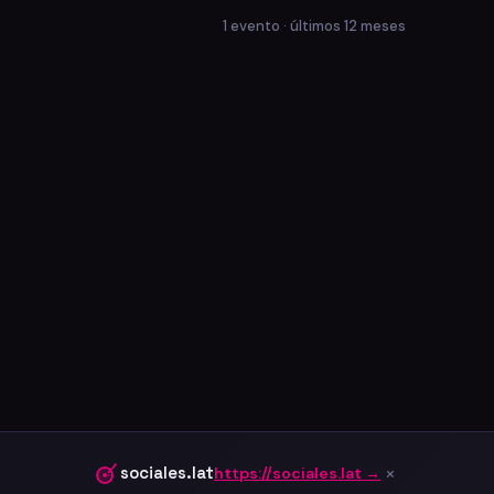
1 evento · últimos 12 meses
×
sociales.lat
https://sociales.lat →