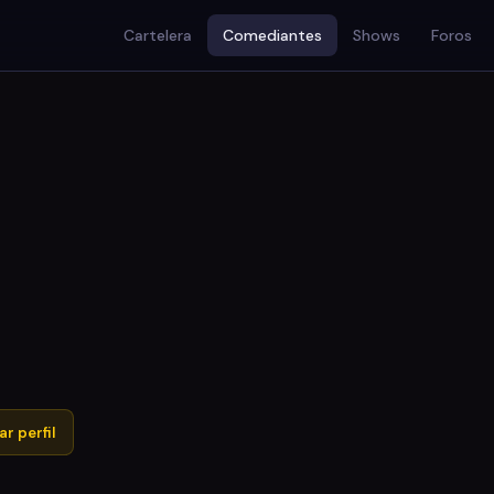
Cartelera
Comediantes
Shows
Foros
r perfil