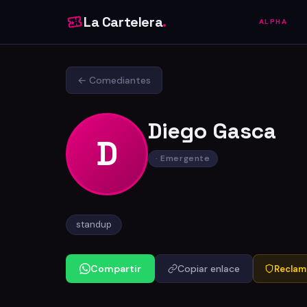
La Cartelera
.
ALPHA
← Comediantes
Diego Gasca
D
· Emergente
standup
Compartir
Copiar enlace
Reclama