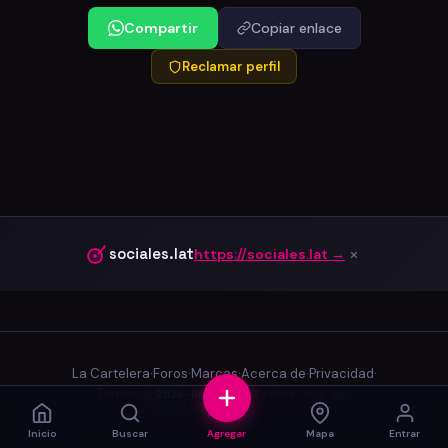
Compartir
Copiar enlace
Reclamar perfil
×
sociales.lat
https://sociales.lat →
La Cartelera
·
Foros
·
Marcas
·
Acerca de
·
Privacidad
·
Terminos
·
2026-06-03.0
·
39ef9cb
·
65d ago
Inicio
Buscar
Agregar
Mapa
Entrar