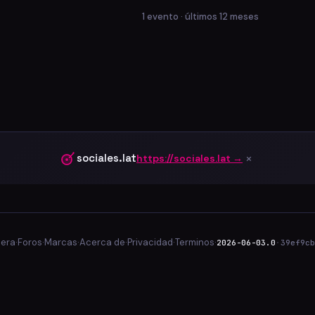
1 evento · últimos 12 meses
×
sociales.lat
https://sociales.lat →
lera
·
Foros
·
Marcas
·
Acerca de
·
Privacidad
·
Terminos
·
2026-06-03.0
·
39ef9cb