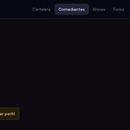
Cartelera
Comediantes
Shows
Foros
r perfil