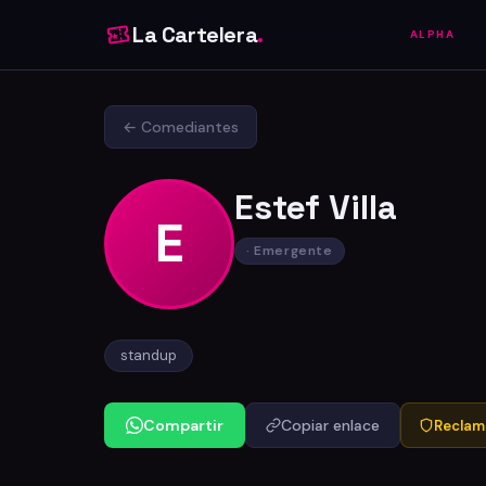
La Cartelera
.
ALPHA
← Comediantes
Estef Villa
E
· Emergente
standup
Compartir
Copiar enlace
Reclama