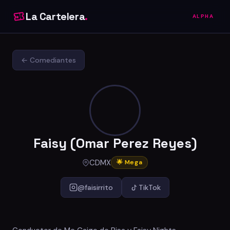
La Cartelera
.
ALPHA
← Comediantes
Faisy (Omar Perez Reyes)
CDMX
🌟 Mega
@faisirrito
TikTok