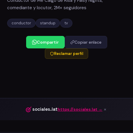
Conductor de Me Caigo de Risa y Faisy Nights,
comediante y locutor, 2M+ seguidores
conductor
standup
tv
Compartir
Copiar enlace
Reclamar perfil
×
sociales.lat
https://sociales.lat →