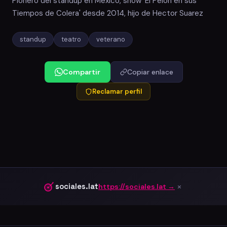
Pionero del standup en Mexico, show 'El Pelon en sus
Tiempos de Colera' desde 2014, hijo de Hector Suarez
standup
teatro
veterano
Compartir
Copiar enlace
Reclamar perfil
×
sociales.lat
https://sociales.lat →