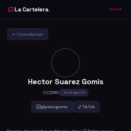
La Cartelera
.
ALPHA
← Comediantes
Hector Suarez Gomis
CDMX
· Emergente
@pelongomis
TikTok