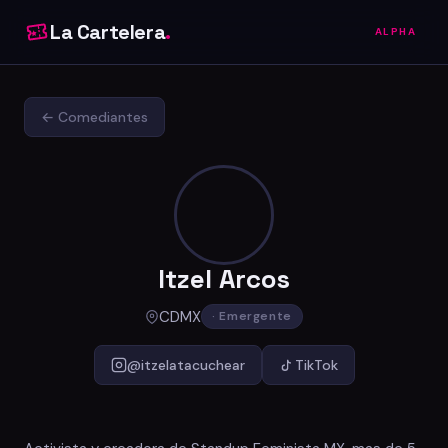
La Cartelera
.
ALPHA
← Comediantes
Itzel Arcos
CDMX
· Emergente
@itzelatacuchear
TikTok