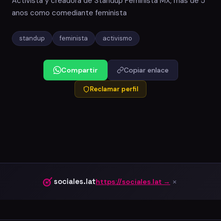
Activista y creadora de Standup Feminista MX, mas de 5
anos como comediante feminista
standup
feminista
activismo
Compartir
Copiar enlace
Reclamar perfil
×
sociales.lat
https://sociales.lat →