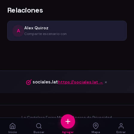
Relaciones
Alex Quiroz
A
Comparte escenario con
×
sociales.lat
https://sociales.lat →
La Cartelera
·
Foros
·
Marcas
·
Acerca de
·
Privacidad
·
Terminos
·
2026-06-03.0
·
39ef9cb
·
64d ago
Inicio
Buscar
Agregar
Mapa
Entrar