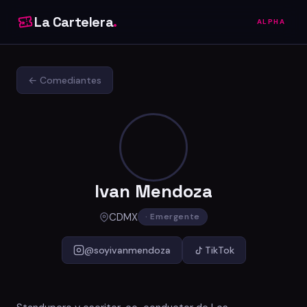
La Cartelera
.
ALPHA
← Comediantes
Ivan Mendoza
CDMX
· Emergente
@soyivanmendoza
TikTok