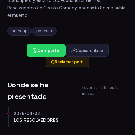
Standupero y escritor, co-conductor de Los
Resolvedores en Circulo Comedy, podcasts Se me subio
el muerto
standup
podcast
Compartir
Copiar enlace
Reclamar perfil
Donde se ha
1 evento · últimos 12
meses
presentado
2026-04-08
LOS RESOLVEDORES