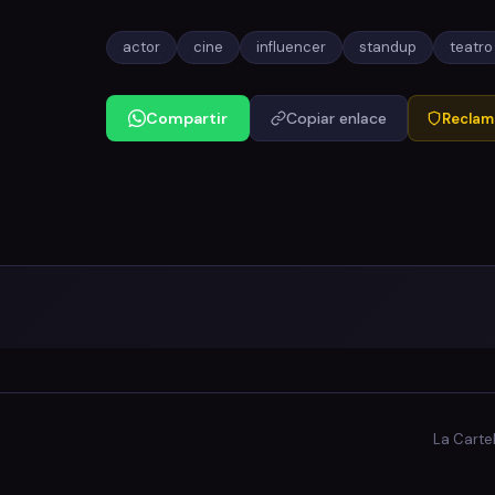
actor
cine
influencer
standup
teatro
Compartir
Copiar enlace
Reclama
La Carte