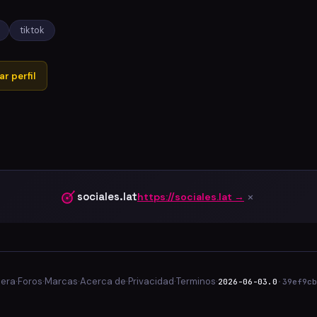
tiktok
r perfil
×
sociales.lat
https://sociales.lat →
lera
·
Foros
·
Marcas
·
Acerca de
·
Privacidad
·
Terminos
·
2026-06-03.0
·
39ef9cb