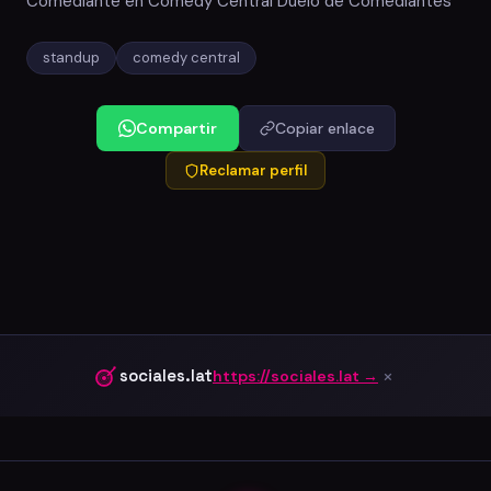
Comediante en Comedy Central Duelo de Comediantes
standup
comedy central
Compartir
Copiar enlace
Reclamar perfil
×
sociales.lat
https://sociales.lat →