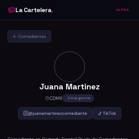
La Cartelera
.
ALPHA
← Comediantes
Juana Martinez
CDMX
· Emergente
@juanamartinezcomediante
TikTok