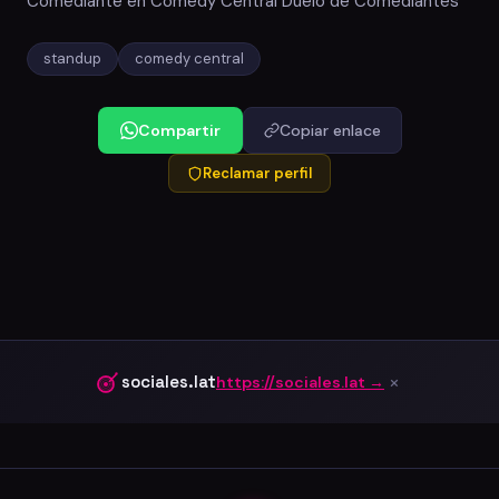
Comediante en Comedy Central Duelo de Comediantes
standup
comedy central
Compartir
Copiar enlace
Reclamar perfil
×
sociales.lat
https://sociales.lat →