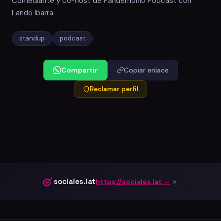
Comediante y co-host de Pandemonio Podcast con
Lando Ibarra
standup
podcast
Compartir
Copiar enlace
Reclamar perfil
×
sociales.lat
https://sociales.lat →