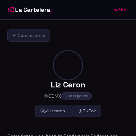
La Cartelera
.
ALPHA
← Comediantes
Liz Ceron
CDMX
· Emergente
@lizceron_
TikTok