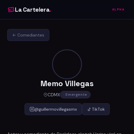
La Cartelera
.
ALPHA
← Comediantes
Memo Villegas
CDMX
· Emergente
@guillermovillegasmx
TikTok