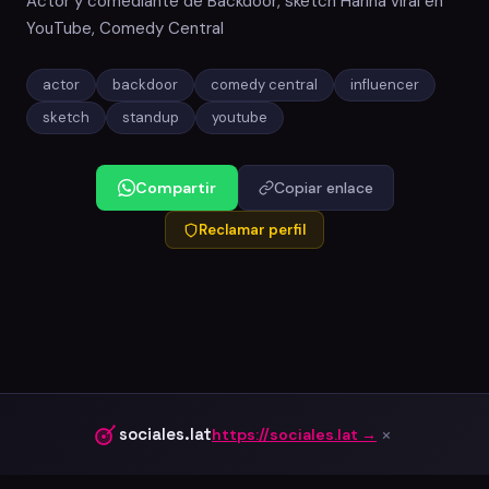
Actor y comediante de Backdoor, sketch Harina viral en
YouTube, Comedy Central
actor
backdoor
comedy central
influencer
sketch
standup
youtube
Compartir
Copiar enlace
Reclamar perfil
×
sociales.lat
https://sociales.lat →