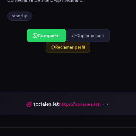
Comediante de stand-up mexicano.
standup
Compartir
Copiar enlace
Reclamar perfil
×
sociales.lat
https://sociales.lat →