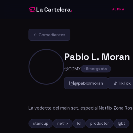
La Cartelera
.
ALPHA
← Comediantes
Pablo L. Moran
CDMX
· Emergente
@pablolmoran
TikTok
La vedette del main set, especial Netflix Zona Ros
standup
netflix
lol
productor
lgbt