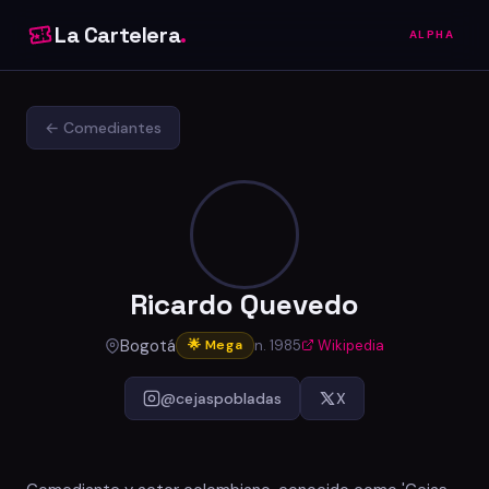
La Cartelera
.
ALPHA
← Comediantes
Ricardo Quevedo
Bogotá
n. 1985
Wikipedia
🌟 Mega
@cejaspobladas
X