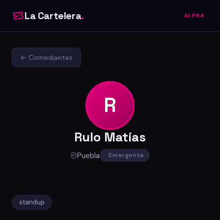
La Cartelera
.
ALPHA
← Comediantes
R
Rulo Matías
Puebla
· Emergente
standup