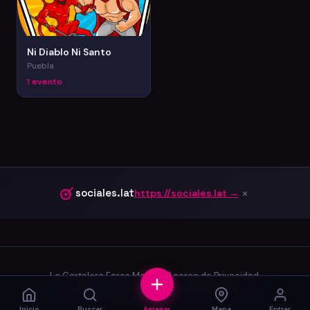
Ni Diablo Ni Santo
Puebla
1 evento
×
sociales.lat
https://sociales.lat →
La Cartelera
·
Foros
·
Marcas
·
Acerca de
·
Privacidad
·
Terminos
·
2026-06-03.0
·
39ef9cb
·
65d ago
Inicio
Buscar
Agregar
Mapa
Entrar