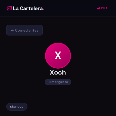
La Cartelera
.
ALPHA
← Comediantes
X
Xoch
· Emergente
standup