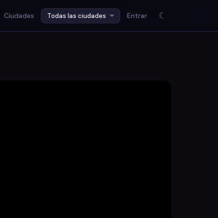
☾
Ciudades
Entrar