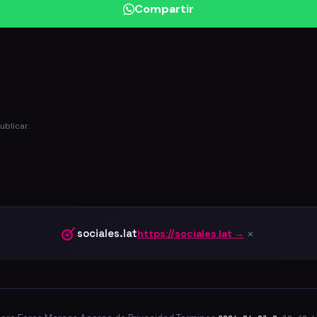
Compartir
ublicar.
×
sociales.lat
https://sociales.lat →