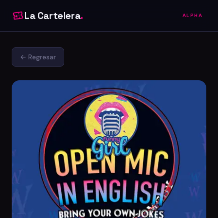
La Cartelera
.
ALPHA
← Regresar