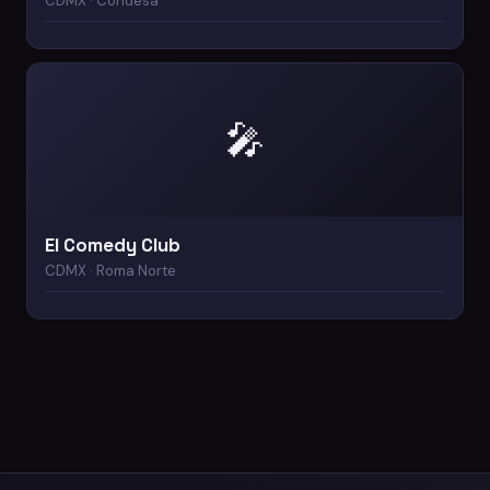
CDMX · Condesa
🎤
El Comedy Club
CDMX · Roma Norte