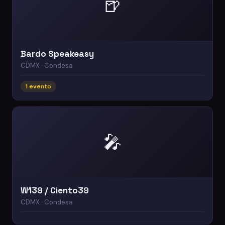
🍺
Bardo Speakeasy
CDMX · Condesa
1 evento
🎤
W139 / Ciento39
CDMX · Condesa