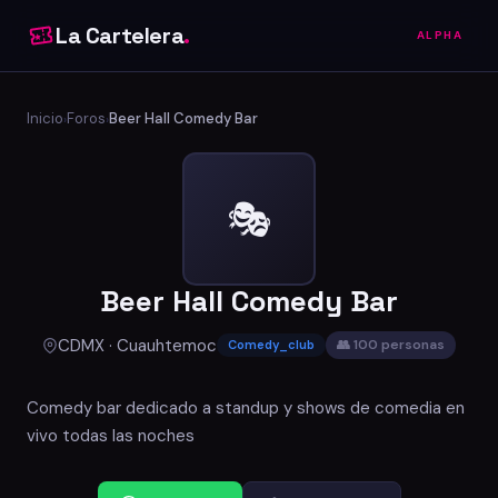
La Cartelera
.
ALPHA
Inicio
Foros
Beer Hall Comedy Bar
›
›
🎭
Beer Hall Comedy Bar
CDMX · Cuauhtemoc
👥 100 personas
Comedy_club
Comedy bar dedicado a standup y shows de comedia en
vivo todas las noches