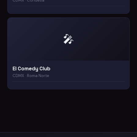
CDMX · Condesa
🎤
El Comedy Club
CDMX · Roma Norte