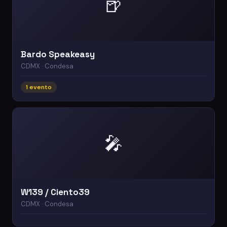
🍺
Bardo Speakeasy
CDMX · Condesa
1 evento
🎤
W139 / Ciento39
CDMX · Condesa