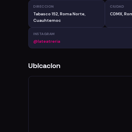
DIRECCION
CIUDAD
Tabasco 152, Roma Norte,
CDMX, Rom
Cuauhtemoc
INSTAGRAM
@lateatreria
Ubicacion