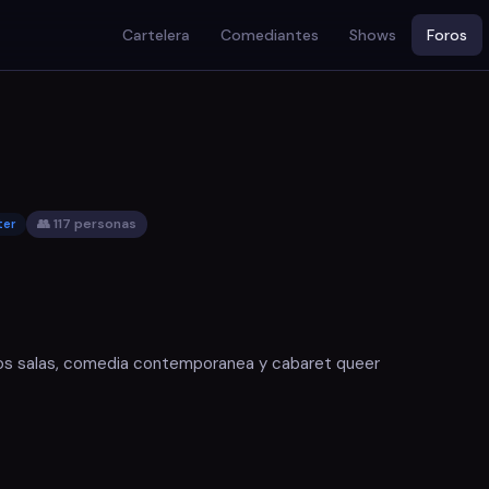
Cartelera
Comediantes
Shows
Foros
👥 117 personas
ter
os salas, comedia contemporanea y cabaret queer