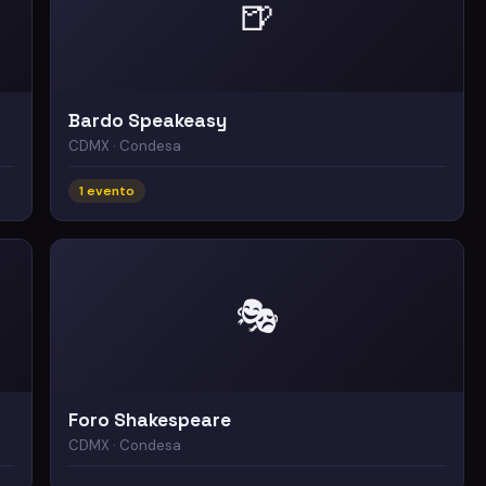
🍺
Bardo Speakeasy
CDMX · Condesa
1 evento
🎭
Foro Shakespeare
CDMX · Condesa