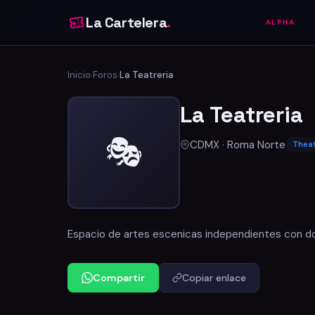
La Cartelera
.
ALPHA
Inicio
Foros
La Teatreria
›
›
La Teatreria
🎭
CDMX · Roma Norte
Thea
Espacio de artes escenicas independientes con d
Compartir
Copiar enlace