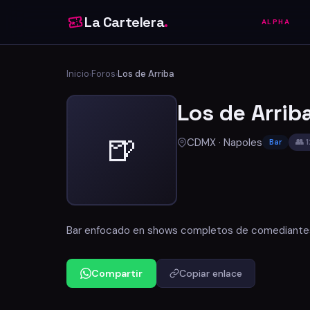
La Cartelera
.
ALPHA
Inicio
Foros
Los de Arriba
›
›
Los de Arrib
🍺
CDMX · Napoles
👥 
Bar
Bar enfocado en shows completos de comediantes 
Compartir
Copiar enlace