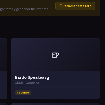
Reclamar este foro
egar fotos y gestionar tus eventos.
🍺
Bardo Speakeasy
CDMX · Condesa
1 evento