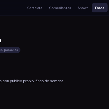
Cartelera
Comediantes
Shows
Foros
a
120 personas
con publico propio, fines de semana