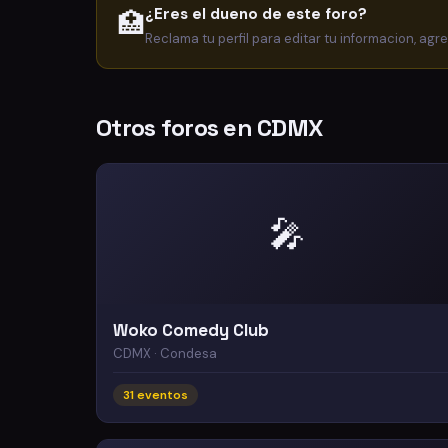
¿Eres el dueno de este foro?
🏥
Reclama tu perfil para editar tu informacion, agr
Otros foros en CDMX
🎤
Woko Comedy Club
CDMX · Condesa
31 eventos