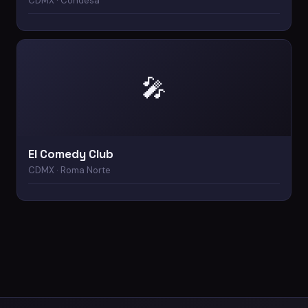
CDMX · Condesa
🎤
El Comedy Club
CDMX · Roma Norte