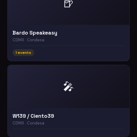
🍺
Bardo Speakeasy
CDMX · Condesa
1 evento
🎤
W139 / Ciento39
CDMX · Condesa