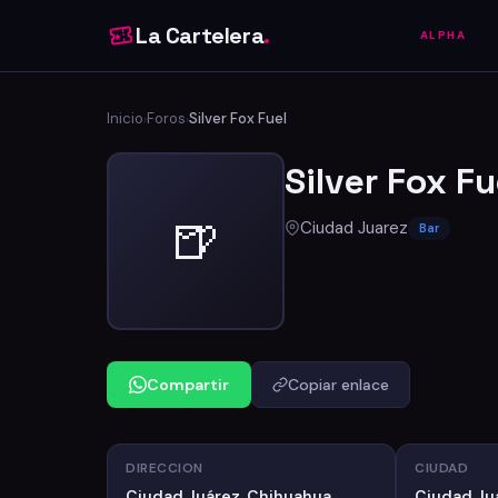
La Cartelera
.
ALPHA
Inicio
Foros
Silver Fox Fuel
›
›
Silver Fox Fu
🍺
Ciudad Juarez
Bar
Compartir
Copiar enlace
DIRECCION
CIUDAD
Ciudad Juárez, Chihuahua
Ciudad Ju