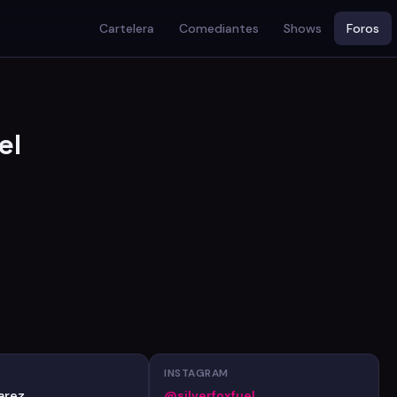
Cartelera
Comediantes
Shows
Foros
el
INSTAGRAM
arez
@silverfoxfuel