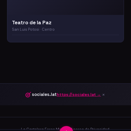
Teatro de la Paz
San Luis Potosi · Centro
×
sociales.lat
https://sociales.lat →
La Cartelera
·
Foros
·
Marcas
·
Acerca de
·
Privacidad
·