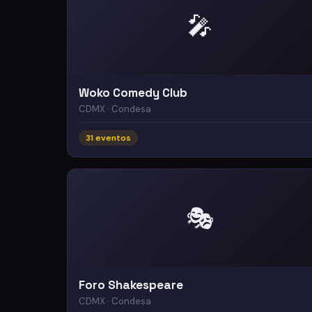
🎤
Woko Comedy Club
CDMX · Condesa
31 eventos
🎭
Foro Shakespeare
CDMX · Condesa