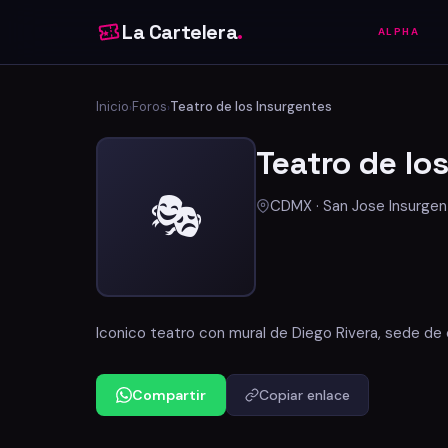
La Cartelera
.
ALPHA
Inicio
Foros
Teatro de los Insurgentes
›
›
Teatro de lo
🎭
CDMX · San Jose Insurge
Iconico teatro con mural de Diego Rivera, sede d
Compartir
Copiar enlace