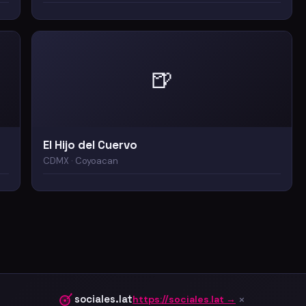
🍺
El Hijo del Cuervo
CDMX · Coyoacan
×
sociales.lat
https://sociales.lat →