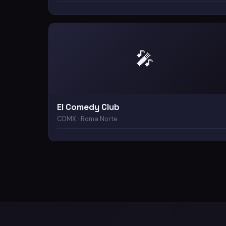
🎤
El Comedy Club
CDMX · Roma Norte