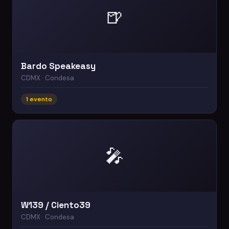
🍺
Bardo Speakeasy
CDMX · Condesa
1 evento
🎤
W139 / Ciento39
CDMX · Condesa