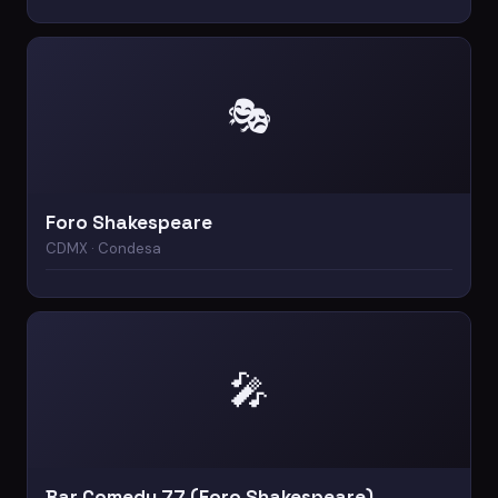
🎭
Foro Shakespeare
CDMX · Condesa
🎤
Bar Comedy 77 (Foro Shakespeare)