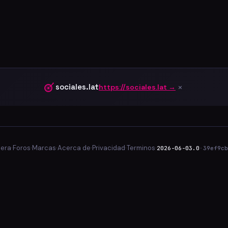
×
sociales.lat
https://sociales.lat →
lera
·
Foros
·
Marcas
·
Acerca de
·
Privacidad
·
Terminos
·
2026-06-03.0
·
39ef9cb