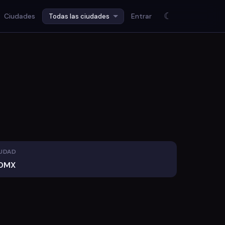
☾
Ciudades
Entrar
UDAD
DMX