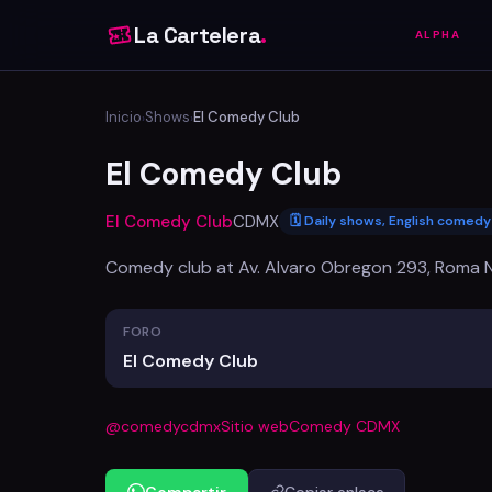
La Cartelera
.
ALPHA
Inicio
Shows
El Comedy Club
›
›
El Comedy Club
El Comedy Club
CDMX
🗓 Daily shows, English comed
Comedy club at Av. Alvaro Obregon 293, Roma N
FORO
El Comedy Club
@comedycdmx
Sitio web
Comedy CDMX